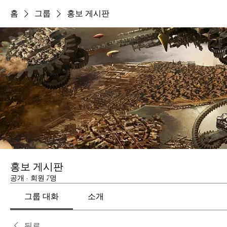
홈
그룹
홍보 게시판
홍보 게시판
공개
·
회원 7명
그룹 대화
소개
뒤로