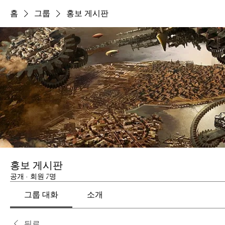
홈
그룹
홍보 게시판
홍보 게시판
공개
·
회원 7명
그룹 대화
소개
뒤로