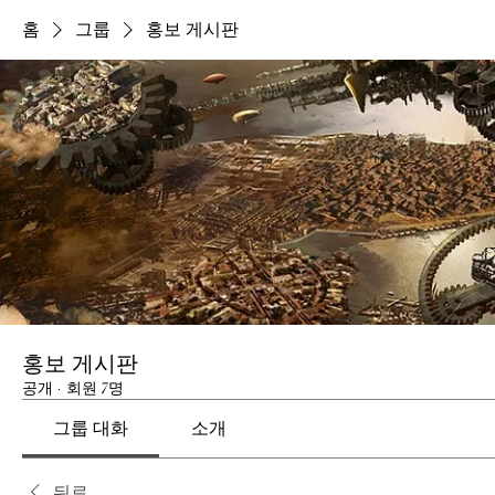
홈
그룹
홍보 게시판
홍보 게시판
공개
·
회원 7명
그룹 대화
소개
뒤로