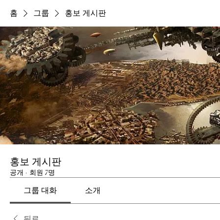
홈
그룹
홍보 게시판
홍보 게시판
공개
·
회원 7명
그룹 대화
소개
뒤로