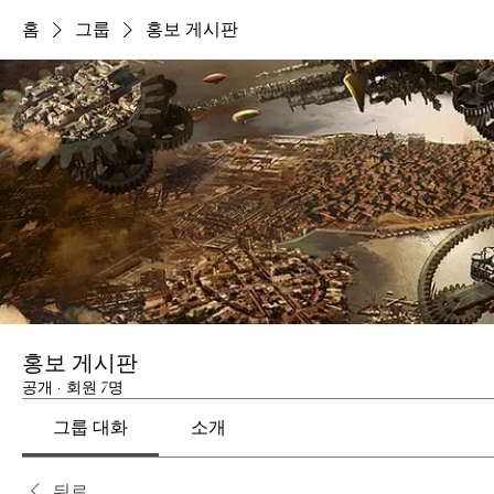
홈
그룹
홍보 게시판
홍보 게시판
공개
·
회원 7명
그룹 대화
소개
뒤로