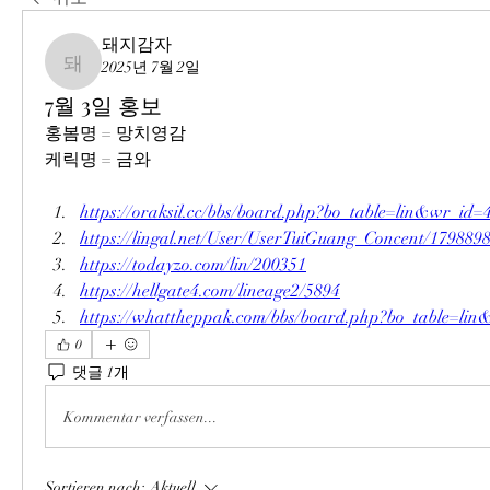
돼지감자
2025년 7월 2일
돼지감자
7월 3일 홍보
홍봄명 = 망치영감
케릭명 = 금와
https://oraksil.cc/bbs/board.php?bo_table=lin&wr_id=
https://lingal.net/User/UserTuiGuang_Concent/179889
https://todayzo.com/lin/200351
https://hellgate4.com/lineage2/5894
https://whattheppak.com/bbs/board.php?bo_table=li
0
댓글 1개
Kommentar verfassen...
Sortieren nach:
Aktuell