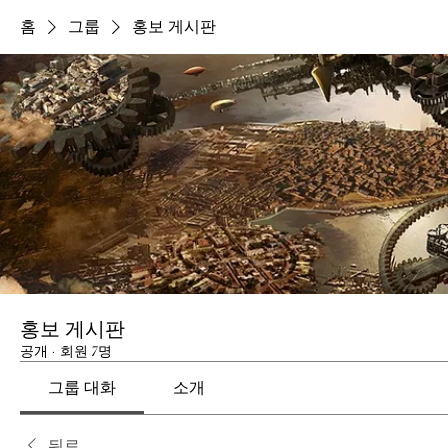
홈
그룹
홍보 게시판
홍보 게시판
공개
·
회원 7명
그룹 대화
소개
뒤로