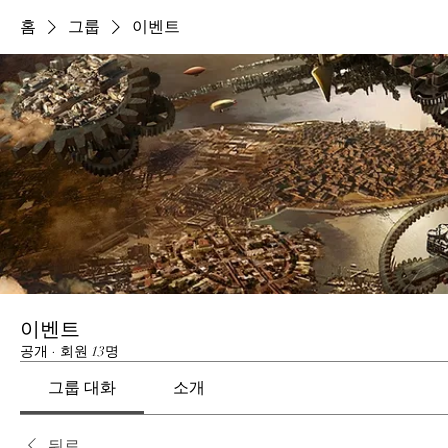
홈
그룹
이벤트
이벤트
공개
·
회원 13명
그룹 대화
소개
뒤로