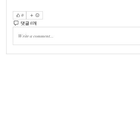
0
댓글 0개
Write a comment...