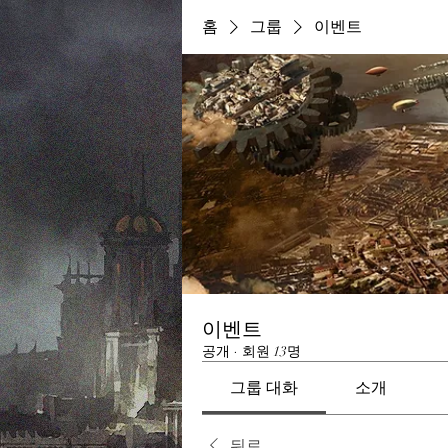
홈
그룹
이벤트
이벤트
공개
·
회원 13명
그룹 대화
소개
뒤로