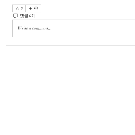
0
댓글 0개
Write a comment...