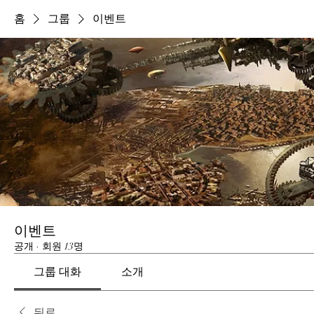
홈
그룹
이벤트
이벤트
공개
·
회원 13명
그룹 대화
소개
뒤로